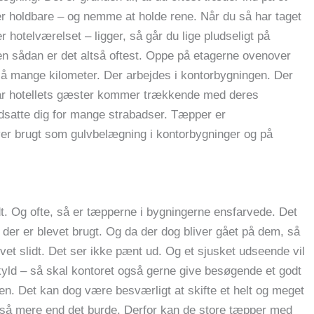
e er holdbare – og nemme at holde rene. Når du så har taget
r hotelværelset – ligger, så går du lige pludseligt på
en sådan er det altså oftest. Oppe på etagerne ovenover
eså mange kilometer. Der arbejdes i kontorbygningen. Der
 når hotellets gæster kommer trækkende med deres
e udsatte dig for mange strabadser. Tæpper er
ver brugt som gulvbelægning i kontorbygninger og på
dt. Og ofte, så er tæpperne i bygningerne ensfarvede. Det
, der er blevet brugt. Og da der dog bliver gået på dem, så
evet slidt. Det ser ikke pænt ud. Og et sjusket udseende vil
kyld – så skal kontoret også gerne give besøgende et godt
en. Det kan dog være besværligt at skifte et helt og meget
gså mere end det burde. Derfor kan de store tæpper med