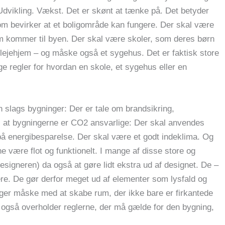
. Udvikling. Vækst. Det er skønt at tænke på. Det betyder
som bevirker at et boligområde kan fungere. Der skal være
om kommer til byen. Der skal være skoler, som deres børn
lejehjem – og måske også et sygehus. Det er faktisk store
e regler for hvordan en skole, et sygehus eller en
n slags bygninger: Der er tale om brandsikring,
il, at bygningerne er CO2 ansvarlige: Der skal anvendes
på energibesparelse. Der skal være et godt indeklima. Og
ne være flot og funktionelt. I mange af disse store og
signeren) da også at gøre lidt ekstra ud af designet. De –
tnere. De gør derfor meget ud af elementer som lysfald og
eger måske med at skabe rum, der ikke bare er firkantede
e også overholder reglerne, der må gælde for den bygning,