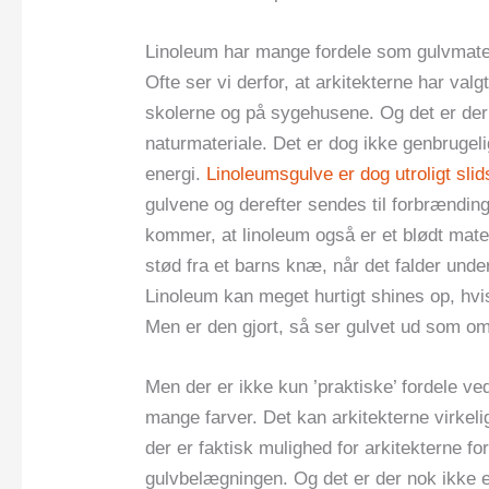
Linoleum har mange fordele som gulvmate
Ofte ser vi derfor, at arkitekterne har val
skolerne og på sygehusene. Og det er der g
naturmateriale. Det er dog ikke genbrugel
energi.
Linoleumsgulve er dog utroligt sli
gulvene og derefter sendes til forbrænding
kommer, at linoleum også er et blødt mater
stød fra et barns knæ, når det falder under
Linoleum kan meget hurtigt shines op, hvis
Men er den gjort, så ser gulvet ud som om, 
Men der er ikke kun ’praktiske’ fordele ve
mange farver. Det kan arkitekterne virkeli
der er faktisk mulighed for arkitekterne fo
gulvbelægningen. Og det er der nok ikke e