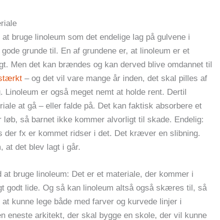
riale
gt at bruge linoleum som det endelige lag på gulvene i
ode grunde til. En af grundene er, at linoleum er et
igt. Men det kan brændes og kan derved blive omdannet til
dstærkt
– og det vil vare mange år inden, det skal pilles af
. Linoleum er også meget nemt at holde rent. Dertil
iale at gå – eller falde på. Det kan faktisk absorbere et
 løb, så barnet ikke kommer alvorligt til skade. Endelig:
 der fx er kommet ridser i det. Det kræver en slibning.
at det blev lagt i går.
d at bruge linoleum: Det er et materiale, der kommer i
gt godt lide. Og så kan linoleum altså også skæres til, så
r at kunne lege både med farver og kurvede linjer i
n eneste arkitekt, der skal bygge en skole, der vil kunne