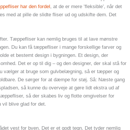
pefliser har den fordel
, at de er mere ’fleksible’, når det
s med at pille de slidte fliser ud og udskifte dem. Det
ter. Tæppefliser kan nemlig bruges til at lave mønstre
ngen. Du kan få tæppefliser i mange forskellige farver og
holde et bestemt design i bygningen. Et design, der
ksomhed. Det er op til dig – og den designer, der skal stå for
du vælger at bruge som gulvbelægning, så er tæpper og
oldbare. De sørger for at dæmpe for støj. Så: Næste gang
dspladsen, så kunne du overveje at gøre lidt ekstra ud af
pefliser, så der skabes liv og flotte omgivelser for
vil blive glad for det.
det vest for byen. Det er et godt tegn. Det tyder nemlig